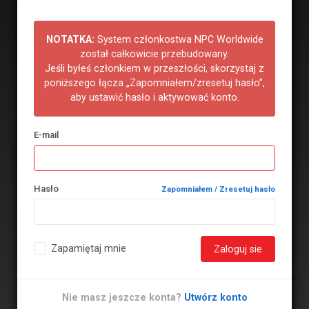
NOTATKA:
System członkostwa NPC Worldwide
został całkowicie przebudowany.
Jeśli byłeś członkiem w przeszłości, skorzystaj z
poniższego łącza „Zapomniałem/zresetuj hasło”,
aby ustawić hasło i aktywować konto.
E-mail
Hasło
Zapomniałem / Zresetuj hasło
Zapamiętaj mnie
Zaloguj sie
Nie masz jeszcze konta?
Utwórz konto